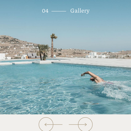
μεσημεριανό ήλιο. Ανάμεσα σε μεσογειακούς
04
Gallery
φοίνικες, αρωματικές πικροδάφνες, μιμόζες και
τοπικά βότανα, όπως θυμάρι και ρίγανη, το Adama
αντανακλά την αυθεντικότητα ενός ελληνικού
νησιωτικού τοπίου.
Στο πνεύμα της συνύπαρξης, σας προσκαλούμε να
γίνετε μέρος της ιστορίας μας. Ελάτε, αφήστε μας
να σας περιποιηθούμε και να σας ξεναγήσουμε να
αγκαλιάσετε την πιο ωραία, απλή και ευτυχισμένη
πλευρά της ζωής, όπως ακριβώς κάνει η
οικογένειά μας εδώ και γενιές στη Μύκονο.
Με τιμή,
Σεμίνα και Γιώργος