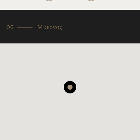
06
Μύκονος