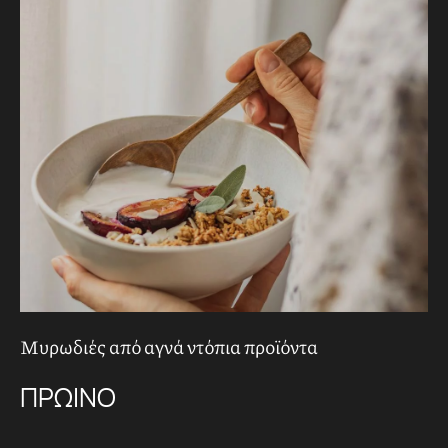
Μυρωδιές από αγνά ντόπια προϊόντα
Υψ
ΠΡΩΙΝΟ
Ε