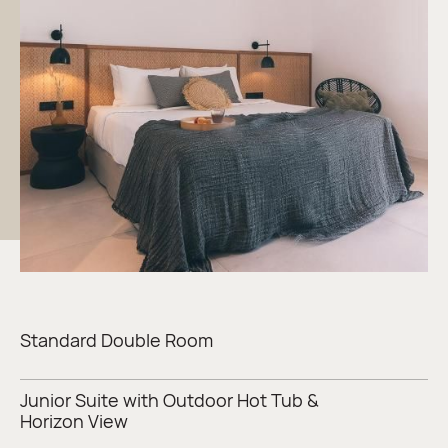
Κυκλαδίτικων νησιών. Οι εξωτερικοί χώροι που
κοσμούνται με φυσικούς κορμούς πεύκου και
καλαμωτές, σε συνδυασμό με τη ζεστασιά της
αμερικανικής βελανιδιάς στους εσωτερικούς
χώρους, ενισχύουν τη φυσική ατμόσφαιρα. Το
pièce de resistance του καταλύματος είναι η
μαγευτική θέα στο Αιγαίο Πέλαγος, που
προσφέρει ένα μαγευτικό σκηνικό, ειδικά κατά τη
διάρκεια των περίφημων ηλιοβασιλεμάτων.
Σε στρατηγική τοποθεσία μακριά από την
πολύβουη αστική ζωή, το Adama προσφέρει
Standard Double Room
ηρεμία, ενώ ταυτόχρονα παραμένει κοντά στο
κέντρο της Μυκόνου (2,8χλμ/1,74μ.), τα νυχτερινά
Junior Suite with Outdoor Hot Tub &
κέντρα, τις παραλίες και το αεροδρόμιο
Horizon View
(0,5χλμ/0,3μ.). Εξερευνήστε τα δημοφιλή μέρη