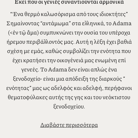
Εκεί που οι γενιές συναντιούνται αρμονικά
“Ένα θερμό καλωσόρισμα από τους ιδιοκτήτες”
Σημαίνοντας “αντάμωμα” στα ελληνικά, το Adama
(<ἐν τῷ ἅμα) συμπυκνώνει την ουσία του υπέροχα
ήρεμου περιβάλλοντός μας. Αυτή η λέξη έχει βαθιά
σχέση με εμάς, καθώς συμβολίζει την ενότητα που
έχει κρατήσει την οικογένειά μας ενωμένη επί
γενεές. Το Adama δεν είναι απλώς ένα
ξενοδοχείο- είναι μια απόδειξη της διαρκούς ”
ενότητας” μας ως αδελφός και αδελφή, περήφανοι
θεματοφύλακες αυτής της γης και του νεόκτιστου
ξενοδοχείου.
Το ξενοδοχείο μας, που βρίσκεται στο
Διαβάστε περισσότερα
οικογενειακό αγρόκτημα των παππούδων μας,
είναι ένα κράμα σύγχρονης κομψότητας και