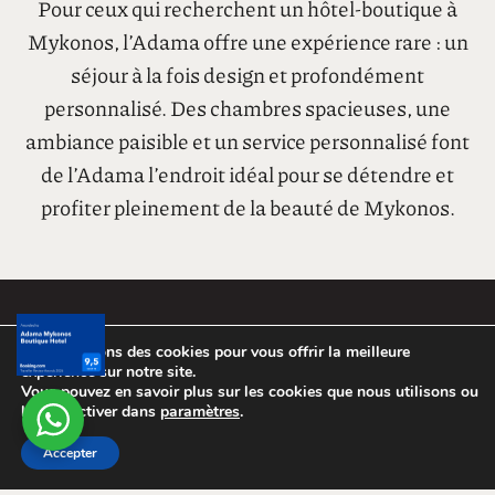
journée se termine, avec détermination, sans
interruption.
Une expérience d’hôtel-boutique unique en son
genre
Pour ceux qui recherchent un hôtel-boutique à
Mykonos, l’Adama offre une expérience rare : un
séjour à la fois design et profondément
personnalisé. Des chambres spacieuses, une
ambiance paisible et un service personnalisé font
de l’Adama l’endroit idéal pour se détendre et
Nous utilisons des cookies pour vous offrir la meilleure
profiter pleinement de la beauté de Mykonos.
expérience sur notre site.
Vous pouvez en savoir plus sur les cookies que nous utilisons ou
les désactiver dans
paramètres
.
Accepter